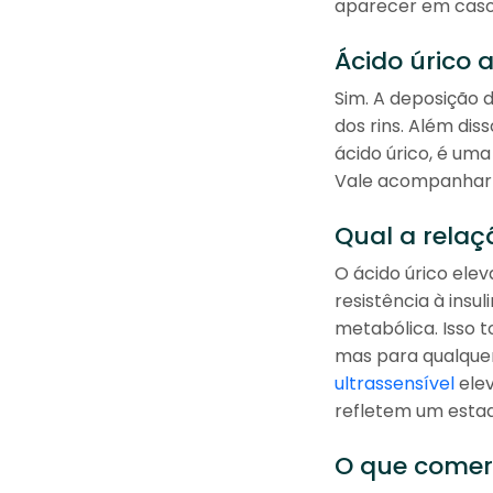
aparecer em casos
Ácido úrico 
Sim. A deposição 
dos rins. Além dis
ácido úrico, é um
Vale acompanhar 
Qual a relaç
O ácido úrico el
resistência à insu
metabólica. Isso 
mas para qualqu
ultrassensível
elev
refletem um estad
O que comer 