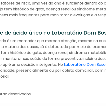
fatores de risco, uma vez ao ano é suficiente dentro do
 já tem histórico de gota, doença renal ou síndrome meta
gens mais frequentes para monitorar a evolução e a res
 de ácido úrico no Laboratório Dom Bo
evado é um marcador que merece atenção, mesmo na ausê
 na maioria dos casos, só é detectado por meio de exames
ê tem histórico de gota, doença renal, síndrome metabóli
 monitorar sua saúde de forma preventiva, incluir a do
k-up é uma decisão inteligente. No
Laboratório Dom Bosc
ilidade, presencialmente ou por coleta domiciliar, com r
rial.
tão desativados.