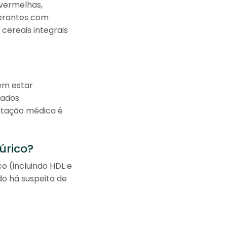
 vermelhas,
gerantes com
 cereais integrais
dem estar
nados
entação médica é
úrico?
dico (incluindo HDL e
o há suspeita de