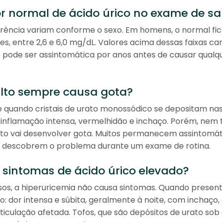
or normal de ácido úrico no exame de s
erência variam conforme o sexo. Em homens, o normal fica
s, entre 2,6 e 6,0 mg/dL. Valores acima dessas faixas ca
e pode ser assintomática por anos antes de causar qual
alto sempre causa gota?
e quando cristais de urato monossódico se depositam nas
 inflamação intensa, vermelhidão e inchaço. Porém, nem
lto vai desenvolver gota. Muitos permanecem assintomát
 só descobrem o problema durante um exame de rotina.
 sintomas de ácido úrico elevado?
sos, a hiperuricemia não causa sintomas. Quando presente
ico: dor intensa e súbita, geralmente à noite, com inchaço,
ticulação afetada. Tofos, que são depósitos de urato sob