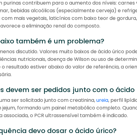
m purinas contribuem para o aumento dos níveis: carnes
 mar, bebidas alcoólicas (especialmente cerveja) e refri
 com mais vegetais, laticínios com baixo teor de gordura,
favorece a eliminação renal do composto.
 baixo também é um problema?
menos discutido. Valores muito baixos de ácido úrico po
iências nutricionais, doença de Wilson ou uso de determi
o resultado estiver abaixo do valor de referência, a ori
ária.
 devem ser pedidos junto com o ácido 
uma ser solicitado junto com creatinina,
ureia
, perfil lipí
m jejum, formando um painel metabólico completo. Quand
a associada, o PCR ultrassensível também é indicado.
uência devo dosar o ácido úrico?