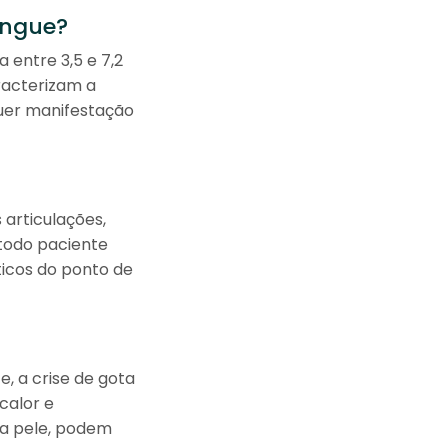
angue?
 entre 3,5 e 7,2
racterizam a
quer manifestação
 articulações,
 todo paciente
icos do ponto de
, a crise de gota
 calor e
 a pele, podem