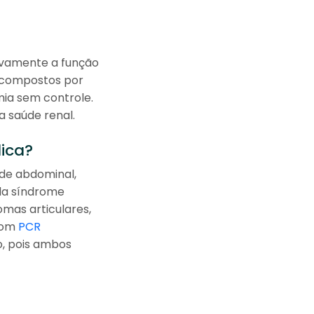
ivamente a função
is compostos por
mia sem controle.
 saúde renal.
lica?
de abdominal,
 da síndrome
mas articulares,
com
PCR
, pois ambos