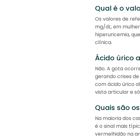
Qual é o val
Os valores de ref
mg/dL; em mulhere
hiperuricemia, qu
clínica.
Ácido úrico 
Não. A gota ocorr
gerando crises de
com ácido úrico a
vista articular e
Quais são os
Na maioria dos ca
é o sinal mais típ
vermelhidão na ar