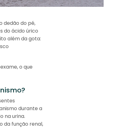
no dedão do pé,
s do ácido úrico
ito além da gota:
isco
u exame, o que
anismo?
sentes
anismo durante a
o na urina.
o da função renal,