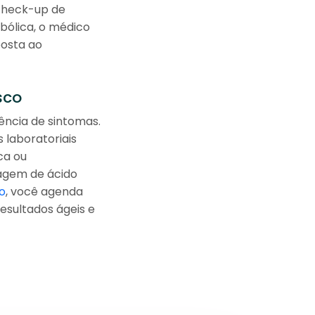
 check-up de
bólica, o médico
posta ao
sco
ncia de sintomas.
 laboratoriais
ca ou
sagem de ácido
o
, você agenda
esultados ágeis e