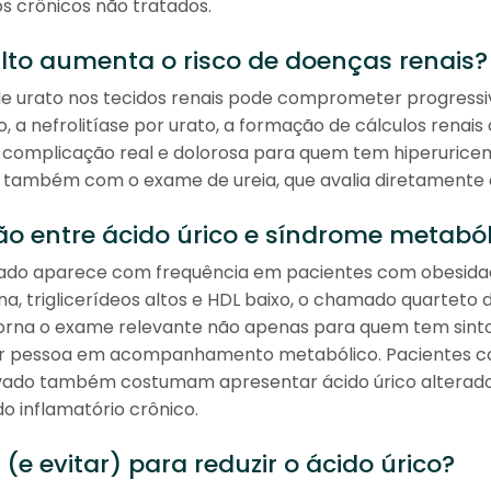
 crônicos não tratados.
alto aumenta o risco de doenças renais?
de urato nos tecidos renais pode comprometer progress
so, a nefrolitíase por urato, a formação de cálculos rena
a complicação real e dolorosa para quem tem hiperurice
também com o exame de ureia, que avalia diretamente a
ão entre ácido úrico e síndrome metabó
evado aparece com frequência em pacientes com obesida
lina, triglicerídeos altos e HDL baixo, o chamado quarteto
torna o exame relevante não apenas para quem tem sinto
er pessoa em acompanhamento metabólico. Pacientes 
ado também costumam apresentar ácido úrico alterado
o inflamatório crônico.
(e evitar) para reduzir o ácido úrico?