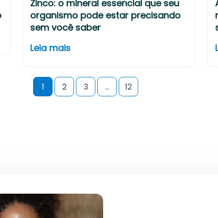
Zinco: o mineral essencial que seu
o
organismo pode estar precisando
sem você saber
Leia mais
1
2
3
…
12